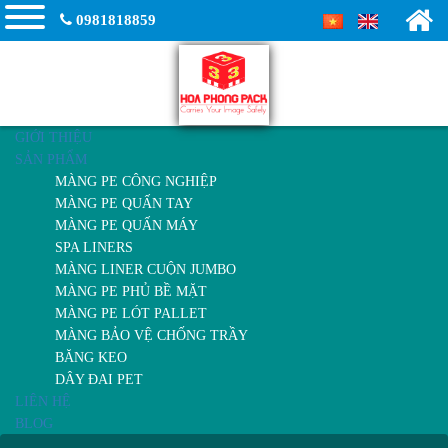
0981818859
GIỚI THIỆU
SẢN PHẨM
MÀNG PE CÔNG NGHIỆP
MÀNG PE QUẤN TAY
MÀNG PE QUẤN MÁY
SPA LINERS
MÀNG LINER CUỘN JUMBO
MÀNG PE PHỦ BỀ MẶT
MÀNG PE LÓT PALLET
MÀNG BẢO VỆ CHỐNG TRẦY
BĂNG KEO
DÂY ĐAI PET
LIÊN HỆ
BLOG