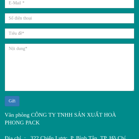
Gửi
Văn phòng CÔNG TY TNHH SẢN XUẤT HOÀ
PHONG PACK
Địa chỉ : 322 Chiến Lược, P. Bình Tân, TP. Hồ Chí