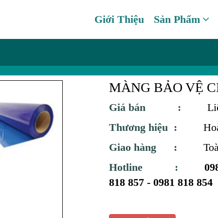
Giới Thiệu
Sản Phẩm
MÀNG BẢO VỆ 
Giá bán :
Li
Thương hiệu :
Hoà P
Giao hàng :
To
Hotline :
09
818 857 - 0981 818 854